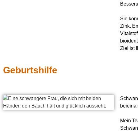
Besseru
Sie kön
Zink, E
Vitalst
bioiden
Ziel ist
Geburtshilfe
Schwang
beieina
Mein Tea
Schwang