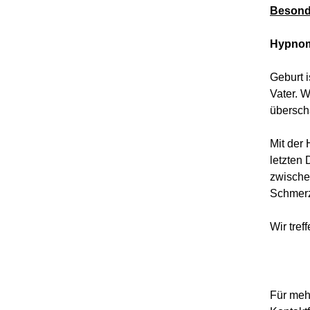
Besond
Hypnom
Geburt 
Vater. 
übersch
Mit der
letzten 
zwische
Schmerz
Wir tref
Für mehr