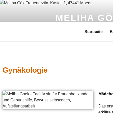
MELIHA G
Ganzheitliche Frauenärztin
Startseite
B
Gynäkologie
Mädche
Das ers
erkläre 