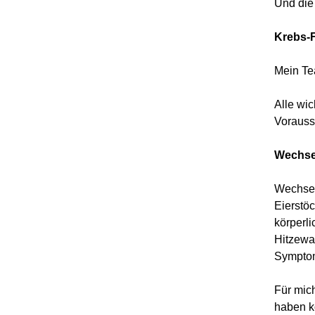
Und die 
Krebs-
Mein Te
Alle wi
Vorausst
Wechse
Wechsel
Eierstöc
körperl
Hitzewa
Symptom
Für mich
haben k