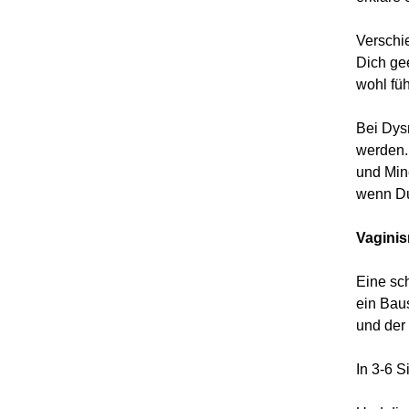
Verschi
Dich ge
wohl füh
Bei Dys
werden. 
und Min
wenn Du
Vagini
Eine sch
ein Bau
und der
In 3-6 S