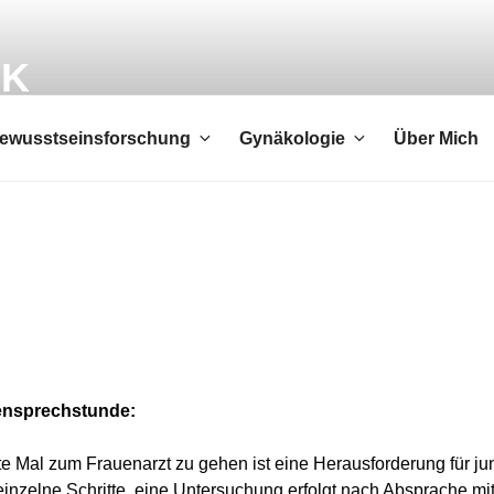
ÖK
ewusstseinsforschung
Gynäkologie
Über Mich
nsprechstunde:
te Mal zum Frauenarzt zu gehen ist eine Herausforderung für ju
einzelne Schritte, eine Untersuchung erfolgt nach Absprache mit