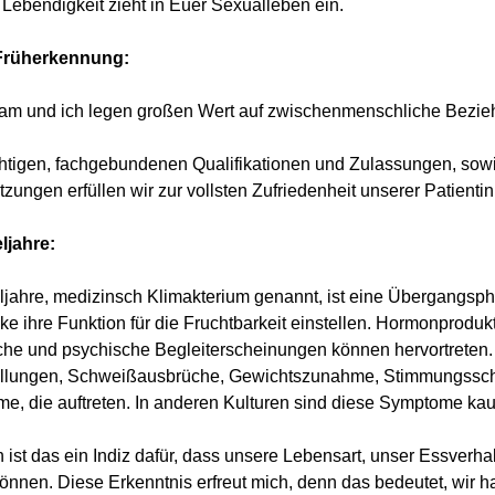
Lebendigkeit zieht in Euer Sexualleben ein.
Früherkennung:
am und ich legen großen Wert auf zwischenmenschliche Bezi
chtigen, fachgebundenen Qualifikationen und Zulassungen, sow
zungen erfüllen wir zur vollsten Zufriedenheit unserer Patienti
ljahre:
jahre, medizinsch Klimakterium genannt, ist eine Übergangspha
ke ihre Funktion für die Fruchtbarkeit einstellen. Hormonprodukti
iche und psychische Begleiterscheinungen können hervortreten
llungen, Schweißausbrüche, Gewichtszunahme, Stimmungssc
e, die auftreten. In anderen Kulturen sind diese Symptome k
 ist das ein Indiz dafür, dass unsere Lebensart, unser Essverha
önnen. Diese Erkenntnis erfreut mich, denn das bedeutet, wir 