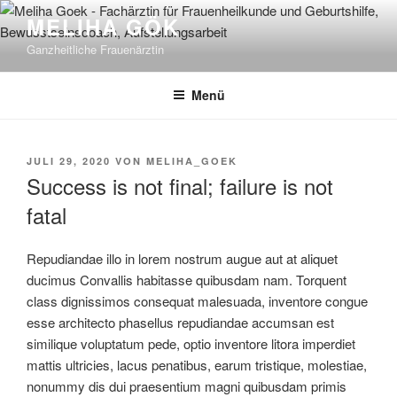
Zum
MELIHA GÖK
Inhalt
Ganzheitliche Frauenärztin
springen
Menü
VERÖFFENTLICHT
JULI 29, 2020
VON
MELIHA_GOEK
AM
Success is not final; failure is not
fatal
Repudiandae illo in lorem nostrum augue aut at aliquet
ducimus Convallis habitasse quibusdam nam. Torquent
class dignissimos consequat malesuada, inventore congue
esse architecto phasellus repudiandae accumsan est
similique voluptatum pede, optio inventore litora imperdiet
mattis ultricies, lacus penatibus, earum tristique, molestiae,
nonummy dis dui praesentium magni quibusdam primis